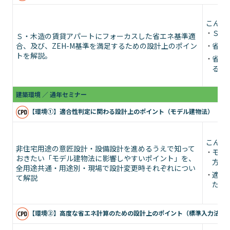
こんな
Ｓ・
Ｓ・木造の賃貸アパートにフォーカスした省エネ基準適
合、及び、ZEH-M基準を満足するための設計上のポイン
省エ
トを解説。
省エ
る方
建築環境 ／ 通年セミナー
【環境①】適合性判定に関わる設計上のポイント（モデル建物法）
＜
こんな
非住宅用途の意匠設計・設備設計を進めるうえで知って
モデ
おきたい「モデル建物法に影響しやすいポイント」を、
方
全用途共通・用途別・現場で設計変更時それぞれについ
適合
て解説
たい
【環境②】高度な省エネ計算のための設計上のポイント（標準入力法