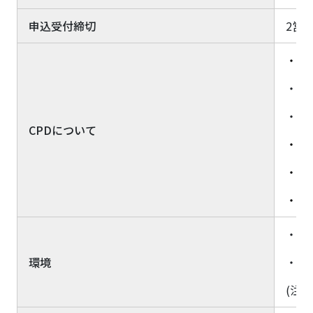
申込受付締切
2営業
・
C
・Z
・通
CPDについて
・I
・弊
・
C
・Z
環境
・海
(注