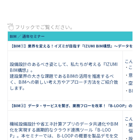
フリックでご覧ください。
BIM ／ 通年セミナー
【BIM①】業界を変える！イズミが目指す『IZUMI BIM構想』～データを最
こんな
設備設計のあるべき姿として、私たちが考える『IZUMI
これ
BIM構想』。
意匠
建設業界の大きな課題であるBIMの活用を推進するべ
く、BIMへの新しい考え方やアプローチ方法をご紹介致
空調
します。
BI
【BIM②】データ・サービスを繋ぎ、業務フローを改革！『B-LOOP』のご
こんな
機械設備設計や省エネ計算アプリのデータ共通化やBIM
業務
化を実現する画期的なクラウド連携ツール「B-LOO
悩み
P」。本セミナーでは、 B-LOOP の概要を製品デモを交
設備