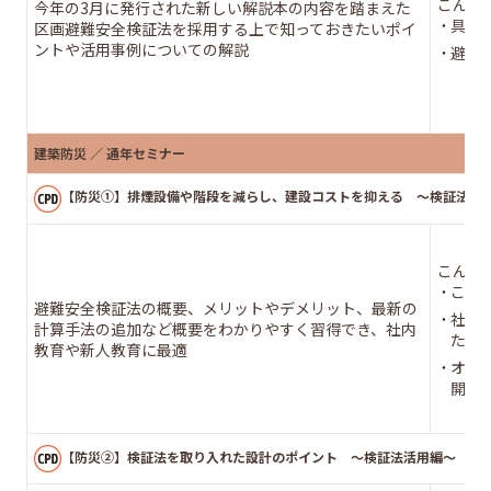
こんな
今年の3月に発行された新しい解説本の内容を踏まえた
具体
区画避難安全検証法を採用する上で知っておきたいポイ
ントや活用事例についての解説
避難
建築防災 ／ 通年セミナー
【防災①】排煙設備や階段を減らし、建設コストを抑える ～検証法
こんな
これ
避難安全検証法の概要、メリットやデメリット、最新の
社内
計算手法の追加など概要をわかりやすく習得でき、社内
たい
教育や新人教育に最適
オフ
開発
【防災②】検証法を取り入れた設計のポイント ～検証法活用編～