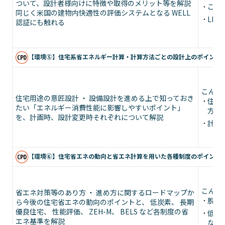
ついて、設計者様向けに特徴や取得のメリット等を解説
これ
同じく米国の建物内快適性の評価システムとなる WELL
LE
認証にも触れる
【環境⑤】住宅系省エネルギー計算・計算方法ごとの設計上のポイ
こんな
住宅用途の意匠設計 ・ 設備設計を進める上で知っておき
住宅
たい「エネルギー消費性能に影響しやすいポイント」
方
を、
計画時、設計変更時それぞれについて解説
計算
【環境⑥】住宅省エネの動向と省エネ計算を用いた各種制度のポイ
こんな
省エネ対策等のあり方 ・ 進め方に関するロードマップか
脱炭
ら今後の住宅省エネの動向のポイントと、 低炭素、 長期
優良住宅、 性能評価、 ZEH-M、 BELS など各制度の省
低炭素
エネ基準を解説
など