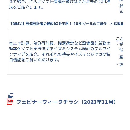
えて紹介、さらにソフト連携を飛び越えた将来の活用構
弊社
想をご紹介します。
る方
【BIM③】設備設計者の建設DXを実現！IZUMIツールのご紹介 ～法改正
こんな
省エネ計算、熱負荷計算、機器選定など設備設計業務の
業務
効率化ソフトを提供するイズミシステム設計のフルライ
悩み
ンナップを紹介。それぞれの特長やイズミならではの独
空調
自機能をご覧いただけます。
設計
ウェビナーウィークチラシ【2023年11月】