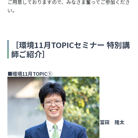
CPD情
ご用意しておりますので、みなさま奮ってご参加くださ
報提供
い。
制度認
定プロ
グラ
ム）
［環境11月TOPICセミナー 特別講
師ご紹介］
■環境11月TOPIC①
冨田 隆太