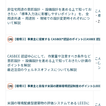
非住宅用途の意匠設計 ・ 設備設計を進める上で知ってお
こんな
きたい 「標準入力法に影響しやすいポイント」 を、 全
標準
用途共通 ・ 用途別 ・ 現場での設計変更時それぞれにつ
Z
E
いて解説
【環境③】事業主に提案する CASBEE®認証のポイント(CASBEE 認証 – 
CASBEE 認証中心にして、 作業量や注意すべき条件など
こんな
意匠設計 ・ 設備設計を進める上で知っておきたい計画の
CA
ポイントを解説
ント
最近注目のウェルネスオフィスについても解説
【環境④】事業主と目指す米国の建築環境認証制度のポイント(LEED・
米国の環境配慮型建築物の評価システムである LEEDに
こんな