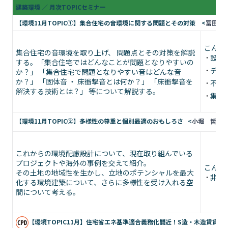
建築環境 ／ 月次TOPICセミナー
【環境11月TOPIC①】集合住宅の音環境に関する問題とその対策 <
冨田 
こんな
集合住宅の音環境を取り上げ、 問題点とその対策を解説
設計
する。「集合住宅ではどんなことが問題となりやすいの
ディ
か？」 「集合住宅で問題となりやすい音はどんな音
か？」 「固体音 ・ 床衝撃音とは何か？」 「床衝撃音を
不動
解決する技術とは？」 等について解説する。
集合
【環境11月TOPIC②】多様性の尊重と個別最適のおもしろさ <
小堀 哲夫
これからの環境配慮設計について、現在取り組んでいる
プロジェクトや海外の事例を交えて紹介。
こんな
その土地の地域性を生かし、立地のポテンシャルを最大
非住
化する環境建築について、さらに多様性を受け入れる空
間について考える。
【環境TOPIC11月】住宅省エネ基準適合義務化間近！S造・木造賃貸