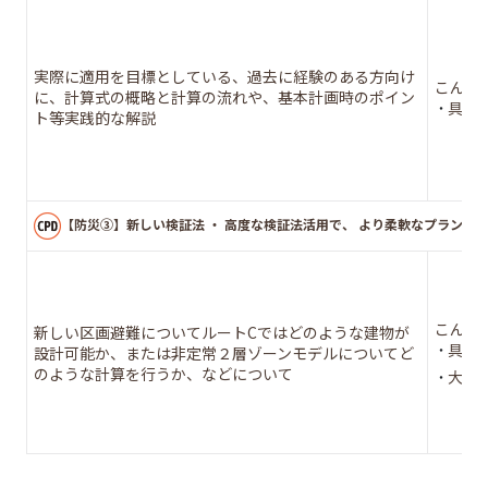
実際に適用を目標としている、過去に経験のある方向け
こんな
に、計算式の概略と計算の流れや、基本計画時のポイン
具体
ト等実践的な解説
【防災③】新しい検証法 ・ 高度な検証法活用で、 より柔軟なプランを実
こんな
新しい区画避難についてルートCではどのような建物が
具体
設計可能か、または非定常２層ゾーンモデルについてど
のような計算を行うか、などについて
大規