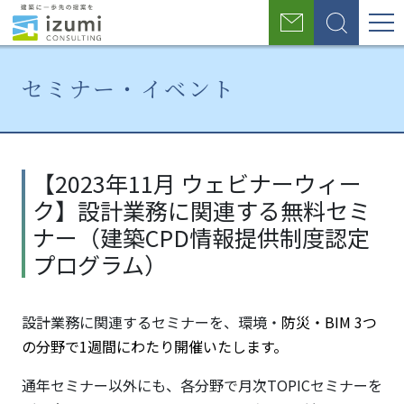
グ
お
検
ロ
問
索
い
ー
合
セミナー・イベント
わ
バ
せ
ル
ホ
セミ
【2023
ー
ナ
年11月
ナ
【2023年11月 ウェビナーウィー
ム
ー・
ウェビ
ク】設計業務に関連する無料セミ
イベ
ナーウ
ビ
ント
ィー
ナー（建築CPD情報提供制度認定
ゲ
ク】設
プログラム）
計業務
ー
に関連
シ
する無
設計業務に関連するセミナーを、環境・
防災・BIM 3つ
料セミ
の分野で1週間にわたり開催いたします。
ョ
ナー
（建築
ン
通年セミナー以外にも、各分野で月次TOPICセミナーを