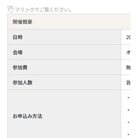
フリックでご覧ください。
開催概要
日時
2023
会場
オン
参加費
無料
参加人数
各セ
・ス
・
Z
お申込み方法
・お
・お