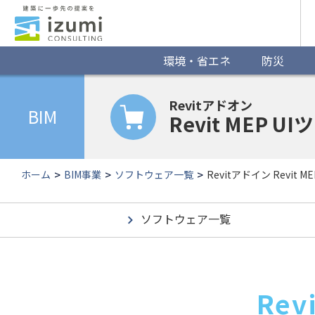
グ
ロ
ー
環境・省エネ
防災
バ
Revitアドオン
ル
BIM
Revit MEP U
ナ
ビ
ホーム
BIM事業
ソフトウェア一覧
Revitアドイン Revit M
ゲ
ー
ソフトウェア一覧
シ
ョ
Re
ン