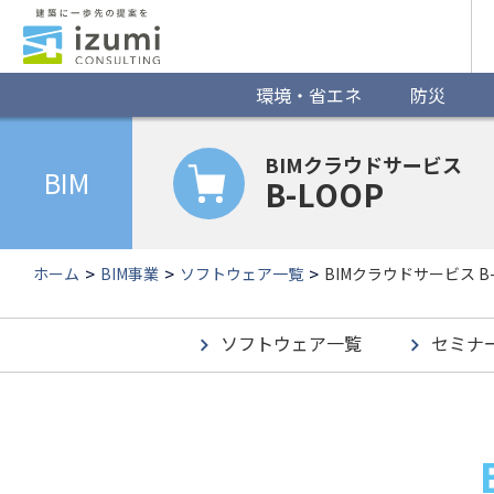
グ
ロ
ー
環境・省エネ
防災
バ
BIMクラウドサービス
ル
BIM
B-LOOP
ナ
ビ
ホーム
BIM事業
ソフトウェア一覧
BIMクラウドサービス B-
ゲ
ー
ソフトウェア一覧
セミナ
シ
ョ
ン