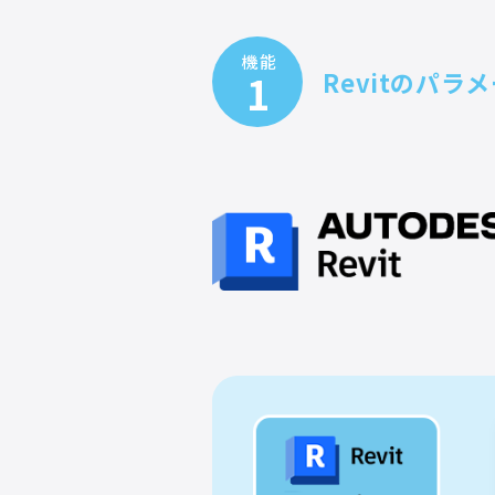
機能
1
Revitのパ