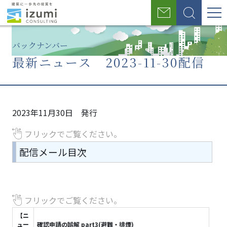
グ
お
検
ロ
問
索
い
ー
バックナンバー
合
わ
最新ニュース 2023-11-30配信
バ
せ
ル
ホ
メ
メ
最新
ナ
ー
ー
ー
ニュ
2023年11月30日 発行
ム
ル
ル
ー
ビ
マ
マ
ス
フリックでご覧ください。
ゲ
ガ
ガ
2023-
配信メール目次
ジ
ジ
11-30
ー
ン
ン
配信
シ
登
バ
録
ッ
ョ
フリックでご覧ください。
フ
ク
ォ
ナ
ン
【ニ
ー
ン
ュー
確認申請の誤解 part3(避難・排煙)