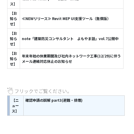
ス】
ム
バ
ー
【お
知ら
≪NEWリリース≫ Revit MEP UI支援ツール（無償版）
せ】
【お
知ら
note「建築防災コンサルタント よもやま話」vol.7公開中
せ】
【お
年末年始の休業期間及び社内ネットワーク工事(12/29)に伴う
知ら
メール連絡対応休止のお知らせ
せ】
フリックでご覧ください。
【ニ
確認申請の誤解 part3(避難・排煙)
ュー
ス】