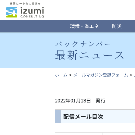
グ
ロ
ー
環境・省エネ
防災
バ
バックナンバー
ル
最新ニュース 2
ナ
ビ
ホーム
メールマガジン登録フォーム
ゲ
ー
2022年01月28日 発行
シ
配信メール目次
ョ
ン