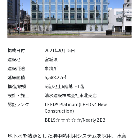
掲載日付
2021年9月15日
建設地
宮城県
建設用途
事務所
延床面積
5,588.22㎡
構造/規模
S造/地上6階地下1階
設計・施工
清水建設株式会社東北支店
認証ランク
LEED® Platinum(LEED v4 New
Construction)
BELS☆ ☆ ☆ ☆ ☆/Nearly ZEB
地下水を熱源とした地中熱利用システムを採用、水蓄