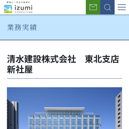
グ
お
検
ロ
問
索
い
ー
業務実績
合
わ
バ
せ
ホ
業
清水
ル
ー
務
建設
清水建設株式会社 東北支店
ナ
ム
実
株式
績
会
新社屋
ビ
社
東北
ゲ
支店
ー
新社
屋
シ
ョ
ン