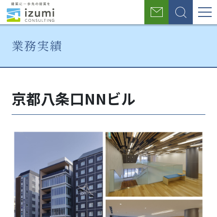
グ
お
検
ロ
問
索
い
ー
業務実績
合
わ
バ
せ
ホ
業
京
ル
ー
務
都
京都八条口NNビル
ナ
ム
実
八
績
条
ビ
口
NN
ゲ
ビ
ー
ル
シ
ョ
ン