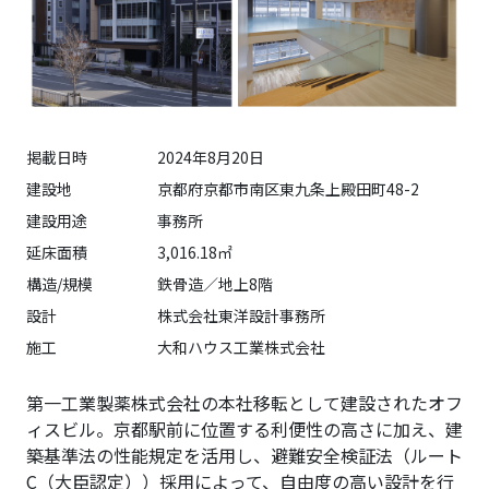
掲載日時
2024年8月20日
建設地
京都府京都市南区東九条上殿田町48-2
建設用途
事務所
延床面積
3,016.18㎡
構造/規模
鉄骨造／地上8階
設計
株式会社東洋設計事務所
施工
大和ハウス工業株式会社
第一工業製薬株式会社の本社移転として建設されたオフ
ィスビル。京都駅前に位置する利便性の高さに加え、建
築基準法の性能規定を活用し、避難安全検証法（ルート
C（大臣認定））採用によって、自由度の高い設計を行