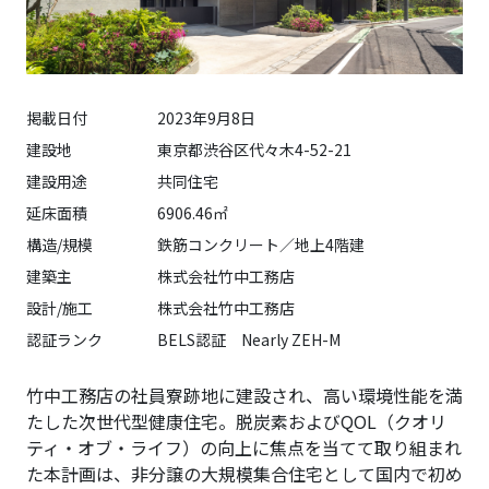
掲載日付
2023年9月8日
建設地
東京都渋谷区代々木4-52-21
建設用途
共同住宅
延床面積
6906.46㎡
構造/規模
鉄筋コンクリート／地上4階建
建築主
株式会社竹中工務店
設計/施工
株式会社竹中工務店
認証ランク
BELS認証 Nearly ZEH-M
竹中工務店の社員寮跡地に建設され、高い環境性能を満
たした次世代型健康住宅。脱炭素およびQOL（クオリ
ティ・オブ・ライフ）の向上に焦点を当てて取り組まれ
た本計画は、非分譲の大規模集合住宅として国内で初め