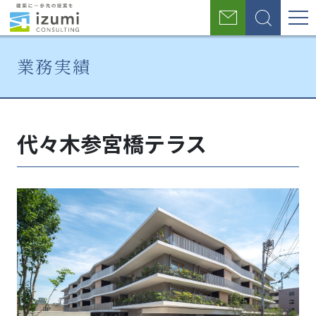
グ
お
検
ロ
問
索
い
ー
業務実績
合
わ
バ
せ
ホ
業
代々
ル
ー
務
木参
代々木参宮橋テラス
ナ
ム
実
宮橋
績
テラ
ビ
ス
ゲ
ー
シ
ョ
ン