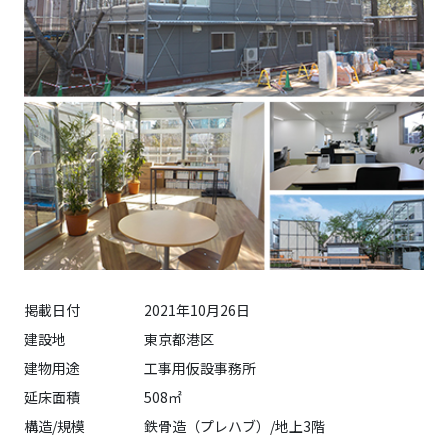
作
業
所
事
務
所
掲載日付
2021年10月26日
建設地
東京都港区
建物用途
工事用仮設事務所
延床面積
508㎡
構造/規模
鉄骨造（プレハブ）/地上3階