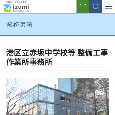
グ
お
検
ロ
問
索
い
ー
業務実績
合
わ
バ
せ
ホ
業
港
ル
ー
務
区
港区立赤坂中学校等 整備工事
ナ
ム
実
立
績
赤
作業所事務所
ビ
坂
中
ゲ
学
ー
校
等
シ
整
ョ
備
工
ン
事