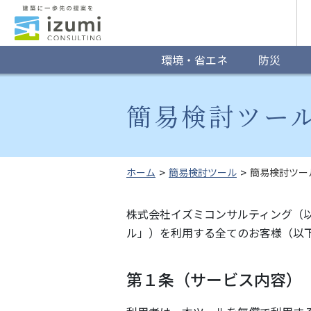
グ
ロ
ー
環境・省エネ
防災
バ
簡易検討ツー
ル
ナ
ビ
ホーム
簡易検討ツール
簡易検討ツー
ゲ
株式会社イズミコンサルティング（以
ー
ル」）を利用する全てのお客様（以
シ
ョ
第１条（サービス内容）
ン