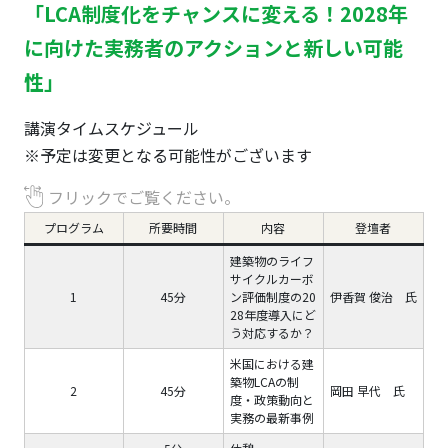
「LCA制度化をチャンスに変える！2028年
に向けた実務者のアクションと新しい可能
性」
講演タイムスケジュール
※予定は変更となる可能性がございます
フリックでご覧ください。
プログラム
所要時間
内容
登壇者
建築物のライフ
サイクルカーボ
1
45分
ン評価制度の20
伊香賀 俊治 氏
28年度導入にど
う対応するか？
米国における建
築物LCAの制
2
45分
岡田 早代 氏
度・政策動向と
実務の最新事例