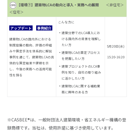
【環境⑦】建築物LCAの動向と導入・実務への展開
＜非住宅＞
＜住宅＞
こんな方に
アップデート
事例紹介
建築分野でのLCA導入にお
ける国内外の背景を理解し
建築物LCAの国内外における
たい方
制度設備の動向、評価の枠組
5月20日(水)
みや算定手法を体系的に解説
建築物LCAの算定プロセス
事例を通じて、建築物LCAの具
15:20-16:20
を把握したい方
体的な算定結果や課題を示
建築プロジェクトのLCA事
し、今後の実務への活用可能
例を知り、自社の取り組み
性を探る
に活かしたい方
建築物LCAに関する補助業
務に興味のある方
※CASBEE®は、一般財団法人建築環境・省エネルギー機構の登
録商標です。当社は、使用許諾に基づき使用しています。