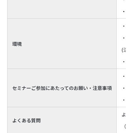
・
C
・Z
・海
環境
(注
・シ
・本
セミナーご参加にあたってのお願い・注意事項
・安
・本
よく
よくある質問
（準