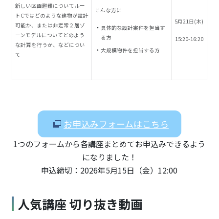
新しい区画避難についてルー
こんな方に
トCではどのような建物が設計
5
月21
日(木)
可能か、または非定常２層ゾ
具体的な設計案件を担当す
ーンモデルについてどのよう
る方
15:20-16:20
な計算を行うか、などについ
大規模物件を担当する方
て
お申込みフォームはこちら
1つのフォームから各講座まとめてお申込みできるよう
になりました！
申込締切：2026年5月15日（金）12:00
人気講座 切り抜き動画