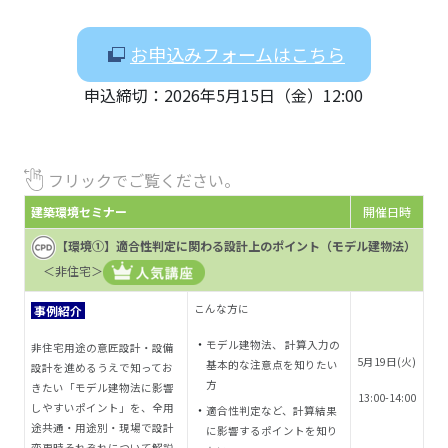
お申込みフォームはこちら
申込締切：2026年5月15日（金）12:00
フリックでご覧ください。
建築環境セミナー
開催日時
【環境①】適合性判定に関わる設計上のポイント（モデル建物法）
＜非住宅＞
こんな方に
事例紹介
モデル建物法、 計算入力の
非住宅用途の意匠設計・設備
5月19日(火)
基本的な注意点を知りたい
設計を進めるうえで知ってお
方
きたい「モデル建物法に影響
13:00-14:00
しやすいポイント」を、全用
適合性判定など、
計算結果
途共通・用途別・現場で設計
に影響するポイントを知り
変更時それぞれについて解説