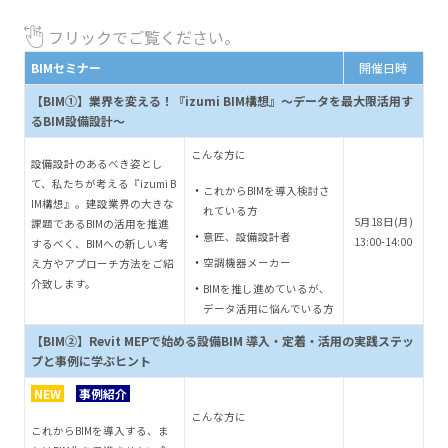
フリックでご覧ください。
BIMセミナー
開催日時
【BIM①】業界を変える！『izumi BIM構想』～データを最大限活用す
るBIM設備設計～
こんな方に
設備設計のあるべき姿とし
て、私たちが考える『izumi B
これからBIMを導入検討さ
IM構想』。建設業界の大きな
れている方
5
月18
日(月)
課題であるBIMの活用を推進
意匠、設備設計者
13:00-14:00
するべく、BIMへの新しい考
空調機器メーカー
え方やアプローチ方法をご紹
介致します。
BIMを推し進めているが、
データ活用に悩んでいる方
【BIM②】Revit MEPで始める設備BIM 導入・定着・活用の実践ステッ
プと事例に学ぶヒント
NEW
事例紹介
こんな方に
これからBIMを導入する、ま