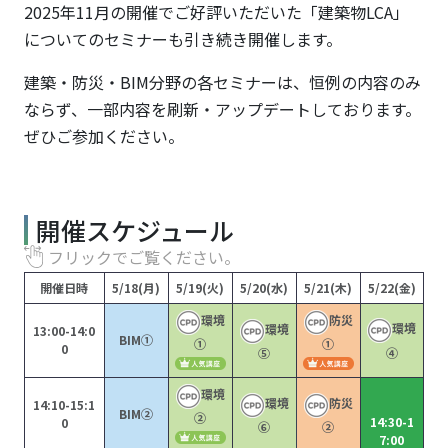
2025年11月の開催でご好評いただいた「建築物LCA」
についてのセミナーも引き続き開催します。
建築・防災・BIM分野の各セミナーは、恒例の内容のみ
ならず、一部内容を刷新・アップデートしております。
ぜひご参加ください。
開催スケジュール
フリックでご覧ください。
開催日時
5/18(月)
5/19(火)
5/20(水)
5/21(木)
5/22(金)
環境
防災
環境
環境
13:00-14:0
BIM①
①
①
0
⑤
④
環境
環境
防災
14:10-15:1
BIM②
②
14:30-1
0
⑥
②
7:00