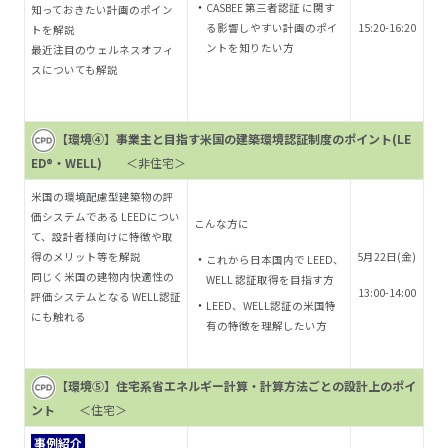
CASBEE 第三者認証 に関す
知っておきたい計画のポイン
る影響しやすい計画のポイ
15:20-16:20
トを解説
ントを知りたい方
最近注目のウェルネスオフィ
スについても解説
【環境④】事業主と目指す米国の建築環境認証制度のポイント(LE
ED®・WELL)
＜非住宅＞
米国の環境配慮型建築物の評
価システムである LEEDについ
こんな方に
て、設計者様向けに特徴や取
得のメリット等を解説
5月22日(金)
これから日本国内で LEED、
同じく米国の建物内快適性の
WELL 認証取得を目指す
方
13:00-14:00
評価システムとなる WELL認証
LEED、WELL認証の米国特
にも触れる
有の特徴を理解したい方
【環境⑤】住宅系省エネルギー計算・計算方法ごとの設計上のポイ
ント
＜住宅＞
事例紹介