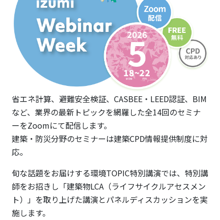
CPD情
報提供
制度認
定プロ
グラ
ム）
省エネ計算、避難安全検証、CASBEE・LEED認証、BIM
など、業界の最新トピックを網羅した全14回のセミナ
ーをZoomにて配信します。
建築・防災分野のセミナーは建築CPD情報提供制度に対
応。
旬な話題をお届けする環境TOPIC特別講演では、特別講
師をお招きし「建築物LCA（ライフサイクルアセスメン
ト）」を取り上げた講演とパネルディスカッションを実
施します。