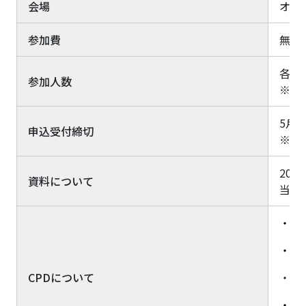
会場
オン
参加費
無料
各ウ
参加人数
※環
5月1
申込受付締切
※全
20
資料について
当日
・申
・B
CPDについて
・当
・弊