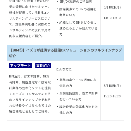
たはBIM化を促進させたい企
BIM/DX推進のご担当者
業の皆様に向けたセミナー。
5
月18
日(月)
設備視点でのBIMの活用を
弊社が提供しているBIMコン
考えたい方
14:10-15:10
サルティングサービスについ
組織としてBIMをどう推し
て、支援事例を基に実際のコ
進めたらよいか悩んでいる
ンサルティングの流れや具体
方
的な支援内容をご紹介。
【BIM③】イズミが提供する建設DXソリューションのフルラインナップ
紹介
アップデート
事例紹介
こんな方に
BIM活用、省エネ計算、熱負
業務効率化・BIM活用にお
荷計算、機器選定など設備設
悩みの方
5
月18
日(月)
計業務の効率化ソフトを提供
空調設備設計、省エネ計算
するイズミコンサルティング
15:20-16:20
を行っている方
のフルラインナップをそれぞ
れの特長やイズミならではの
設計作業の効率化方法をお
独自機能と合わせてご紹介。
探しの方