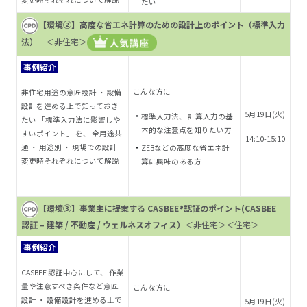
たい
【環境②】高度な省エネ計算のための設計上のポイント（標準入力
法）
＜非住宅＞
事例紹介
こんな方に
非住宅用途の意匠設計 ・ 設備
設計を進める上で知っておき
5月19日(火)
標準入力法、 計算入力の基
たい 「標準入力法に影響しや
本的な注意点を知りたい
方
すいポイント」 を、 全用途共
14:10-15:10
通 ・ 用途別 ・ 現場での設計
ZEBなどの高度な省エネ計
変更時それぞれについて解説
算に興味のある方
【環境③】事業主に提案する CASBEE®認証のポイント(CASBEE
認証 – 建築 / 不動産 / ウェルネスオフィス）
＜非住宅＞＜住宅＞
事例紹介
CASBEE 認証中心にして、 作業
量や注意すべき条件など意匠
こんな方に
設計 ・ 設備設計を進める上で
5月19日(火)