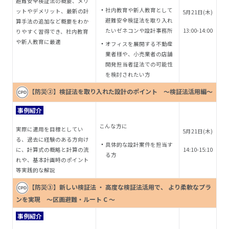
避難安全検証法の概要、メリ
社内教育や新人教育として
ットやデメリット、最新の計
5
月21
日(木)
避難安全検証法を取り入れ
算手法の追加など概要をわか
たいゼネコンや設計事務所
13:00-14:00
りやすく習得でき、社内教育
や新人教育に最適
オフィスを展開する不動産
業者様や、小売業者の店舗
開発担当者証法での可能性
を検討されたい方
【防災②】検証法を取り入れた設計のポイント ～検証法活用編～
事例紹介
こんな方に
実際に適用を目標としてい
5
月21
日(木)
る、過去に経験のある方向け
具体的な設計案件を担当す
に、計算式の概略と計算の流
14:10-15:10
る方
れや、基本計画時のポイント
等実践的な解説
【防災③】新しい検証法 ・ 高度な検証法活用で、 より柔軟なプラ
ンを実現 ～区画避難・ルート C ～
事例紹介