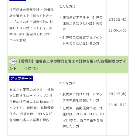
こんな方に
住宅用途の意匠設計 ・ 設備設
計を進める上で知っておきた
住宅系省エネルギー計算の
5月20
日(水)
い「エネルギー消費性能に影
注意点を知りたい設計者の
響しやすいポイント」を、
計
方
13:00-14:00
画時、設計変更時それぞれに
計算結果に影響するポイン
ついて解説
トを知りたい設計者の方
【環境⑥】住宅省エネの動向と省エネ計算を用いた各種制度のポイ
ント
＜住宅＞
アップデート
こんな方に
省エネ対策等のあり方 ・ 進め
5月20日(水)
脱炭素に向けたロードマッ
方に関するロードマップから
プの概要を把握したい方
今後の住宅省エネの動向のポ
14:10-15:10
イントと、 低炭素、 長期優良
低炭素、長期優良住宅、性
住宅、 性能評価、 BELS など
能評価、ZEH-M、BELS、GX
各制度の省エネ基準を解説
-ZEHなど、省エネ基準を理
解したい方