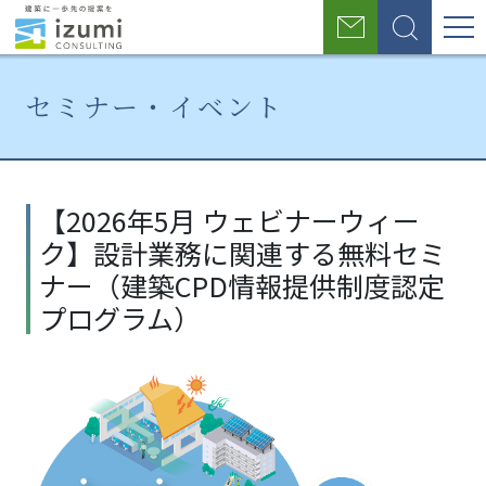
グ
お
検
ロ
問
索
い
ー
合
セミナー・イベント
わ
バ
せ
ル
ホ
セミ
【2026
ー
ナ
年5月
ナ
【2026年5月 ウェビナーウィー
ム
ー・
ウェビ
ク】設計業務に関連する無料セミ
イベ
ナーウ
ビ
ント
ィー
ナー（建築CPD情報提供制度認定
ゲ
ク】設
プログラム）
計業務
ー
に関連
シ
する無
料セミ
ョ
ナー
（建築
ン