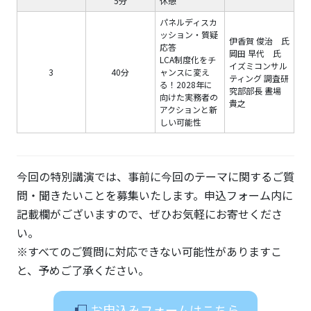
5分
休憩
パネルディスカ
ッション・質疑
伊香賀 俊治 氏
応答
岡田 早代 氏
LCA制度化をチ
イズミコンサル
3
40分
ャンスに変え
ティング 調査研
る！2028年に
究部部長 晝場
向けた実務者の
貴之
アクションと新
しい可能性
今回の特別講演では、事前に今回のテーマに関するご質
問・聞きたいことを募集いたします。申込フォーム内に
記載欄がございますので、ぜひお気軽にお寄せくださ
い。
※すべてのご質問に対応できない可能性がありますこ
と、予めご了承ください。
お申込みフォームはこちら