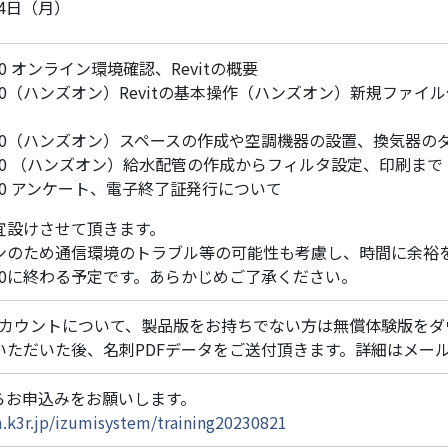
14日（月）
0:30 オンライン環境確認、Revitの概要
12:00（ハンズオン）Revitの基本操作（ハンズオン）新規フ
15:00（ハンズオン）スペースの作成や空調機器の設置、換気器の
16:00 （ハンズオン）給水配管の作成からフィルタ設定、印刷まで
16:30 アンケート、電子終了証発行について
宜設けさせて頂きます。
ンのため通信環境のトラブル等の可能性も考慮し、時間に余裕
16:30に終わる予定です。あらかじめご了承ください。
tのアカウントについて、製品版をお持ちでない方は無償体験版を
いただいた後、名刺PDFデータをご送付頂きます。詳細はメー
からお申込みをお願いします。
m.k3r.jp/izumisystem/training20230821