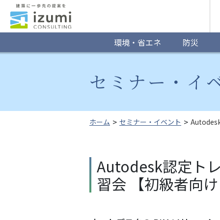
グ
ロ
ー
環境・省エネ
防災
バ
セミナー・イ
ル
ナ
ビ
ホーム
セミナー・イベント
Autod
ゲ
ー
Autodesk認定ト
シ
習会 【初級者向け 
ョ
ン