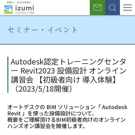
グ
お
検
ロ
問
索
い
ー
合
セミナー・イベント
わ
バ
せ
ル
ホ
セミ
Autodesk認
ー
ナ
定トレーニ
ナ
Autodesk認定トレーニングセンタ
ム
ー・
ングセンタ
ー Revit2023 設備設計 オンライン
イベ
ー
ビ
ント
Revit2023
講習会 【初級者向け 導入体験】
ゲ
設備設計 オ
（2023/5/18開催）
ンライン講
ー
習会 【初級
シ
者向け 導入
オートデスクの BIM ソリューション「 Autodesk
Revit 」を使った設備設計について、
体験】
ョ
概要をご理解頂けるBIM初級者向けのオンライン
（2023/5/18
ハンズオン講習会を開催します。
開催）
ン