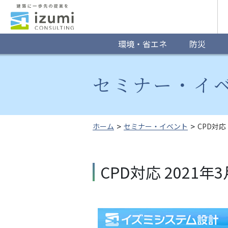
グ
ロ
ー
環境・省エネ
防災
バ
セミナー・イ
ル
ナ
ビ
ホーム
セミナー・イベント
CPD対応
ゲ
ー
CPD対応 202
シ
ョ
ン