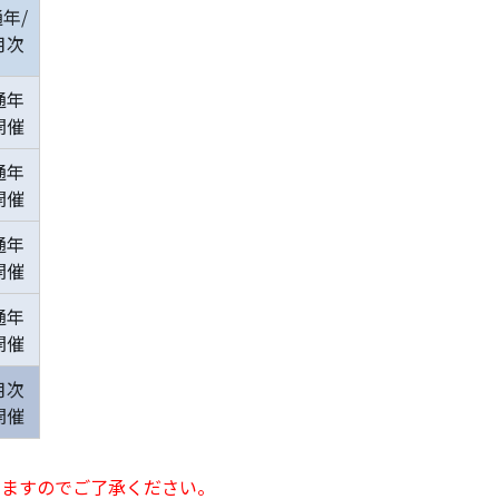
年/
月次
通年
開催
通年
開催
通年
開催
通年
開催
月次
開催
りますのでご了承ください。