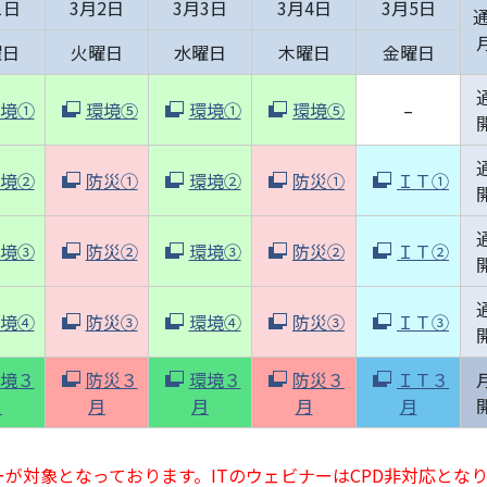
1日
3月2日
3月3日
3月4日
3月5日
通
曜日
火曜日
水曜日
木曜日
金曜日
境①
環境⑤
環境①
環境⑤
–
境②
防災①
環境②
防災①
ＩＴ①
境③
防災②
環境③
防災②
ＩＴ②
境④
防災③
環境④
防災③
ＩＴ③
境３
防災３
環境３
防災３
ＩＴ３
月
月
月
月
月
ーが対象となっております。ITのウェビナーはCPD非対応とな