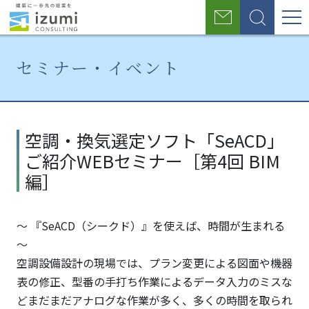
グ
お
検
ロ
問
索
い
ー
合
セミナー・イベント
わ
バ
せ
ル
ホ
セミ
空調・換気
ー
ナ
選定ソフト
ナ
空調・換気選定ソフト「SeACD」
ム
ー・
「SeACD」
ご紹介WEBセミナー［第4回 BIM
イベ
ご紹介
ビ
ント
WEBセミ
編］
ゲ
ナー［第4
回 BIM編］
ー
～ 『SeACD（シークド）』を使えば、時間が生まれる
シ
～
空調設備設計の現場では、プラン変更による図面や機器
ョ
表の修正、型番の手打ち作業によるデータ入力のミスな
ン
どまだまだアナログな作業が多く、多くの時間を取られ