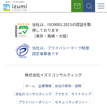
グ
お
検
ロ
問
索
い
ー
合
当社は、ISO9001:2015の認証を取
わ
バ
得しております
せ
（東京・高崎・大阪）
ル
ナ
当社は、プライバシーマーク制度
認定事業者です
ビ
ゲ
ー
株式会社イズミコンサルティング
シ
ホーム
企業情報
当社の使命・姿勢
ョ
当社のコンサルティング
アクセス
サイトマップ
ン
プライバシーポリシー
セキュリティポリシー