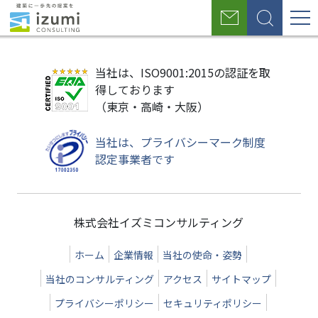
グ
お
検
ロ
問
索
い
ー
合
当社は、ISO9001:2015の認証を取
わ
バ
得しております
せ
（東京・高崎・大阪）
ル
ナ
当社は、プライバシーマーク制度
認定事業者です
ビ
ゲ
ー
株式会社イズミコンサルティング
シ
ホーム
企業情報
当社の使命・姿勢
ョ
当社のコンサルティング
アクセス
サイトマップ
ン
プライバシーポリシー
セキュリティポリシー