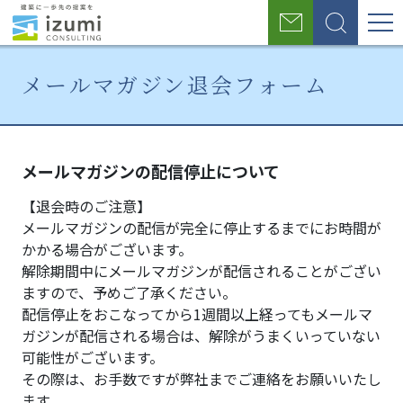
グ
お
検
ロ
問
索
い
ー
メールマガジン退会フォーム
合
わ
バ
せ
ホ
メ
メ
ル
ー
ー
ー
メールマガジンの配信停止について
ナ
ム
ル
ル
マ
マ
【退会時のご注意】
ビ
ガ
ガ
メールマガジンの配信が完全に停止するまでにお時間が
ジ
ジ
ゲ
かかる場合がございます。
ン
ン
解除期間中にメールマガジンが配信されることがござい
ー
登
退
ますので、予めご了承ください。
録
会
シ
配信停止をおこなってから1週間以上経ってもメールマ
フ
フ
ガジンが配信される場合は、解除がうまくいっていない
ョ
ォ
ォ
可能性がございます。
ー
ー
その際は、お手数ですが弊社までご連絡をお願いいたし
ン
ム
ム
ます。