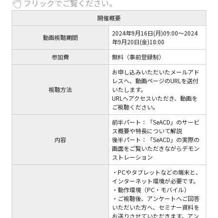
フリックでご覧ください。
開催概要
2024年9月16日(月)09:00～2024
動画視聴期間
年9月20日(金)18:00
参加費​
無料（事前登録制）​
お申し込みいただいたメールアド
レスへ、動画ページのURLを送付
視聴方法
いたします。
URLへアクセスいただき、動画を
ご視聴ください。
前半パート：「SeACD」のサービ
ス概要や特長について解説
内容​
後半パート：「SeACD」の実際の
画面をご覧いただきながらデモン
ストレーション
・PCやタブレットなどの端末と、
インターネット環境が必要です。
・動作環境（PC・モバイル）​
・ご視聴後、アンケートへご回答
いただいた方へ、セミナー資料を
お送りさせていただきます。アン