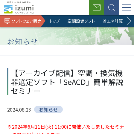
お
検
問
索
ソフトウェア販売
トップ
空調設備ソフト
省エネ計算ソフト
い
合
わ
せ
お知らせ
ホ
BIM
ソ
お
【アーカイ
ー
ソ
フ
知
ブ配信】空
【アーカイブ配信】空調・換気機
ム
リ
ト
ら
調・換気機
器選定ソフト「SeACD」簡単解説
ュ
ウ
せ
器選定ソフ
ー
ェ
ト
セミナー
シ
ア
「SeACD」
ョ
販
簡単解説セ
2024.08.23
お知らせ
ン
売
ミナー
事
業
※2024年6月11日(火) 11:00に開催いたしましたセミナ