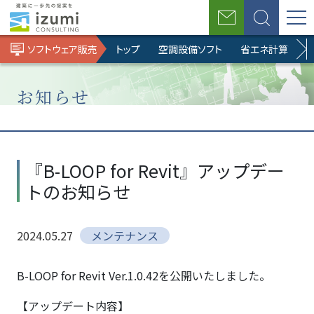
お
検
問
索
ソフトウェア販売
トップ
空調設備ソフト
省エネ計算ソフト
い
合
わ
せ
お知らせ
ホ
BIM
ソ
お
『B-
ー
ソ
フ
知
LOOP
『B-LOOP for Revit』アップデー
ム
リ
ト
ら
for
トのお知らせ
ュ
ウ
せ
Revit』
ー
ェ
アップ
シ
ア
デート
2024.05.27
メンテナンス
ョ
販
のお知
ン
売
らせ
事
B-LOOP for Revit Ver.1.0.42を公開いたしました。
業
【アップデート内容】