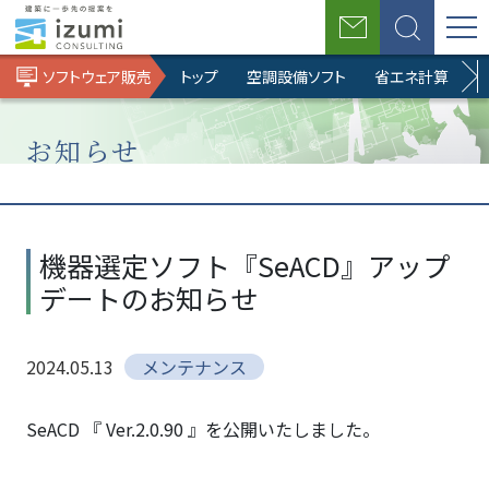
お
検
問
索
ソフトウェア販売
トップ
空調設備ソフト
省エネ計算ソフト
い
合
わ
せ
お知らせ
ホ
BIM
ソ
お
機器選定ソ
ー
ソ
フ
知
フト
機器選定ソフト『SeACD』アップ
ム
リ
ト
ら
『SeACD』
デートのお知らせ
ュ
ウ
せ
アップデー
ー
ェ
トのお知ら
シ
ア
せ
2024.05.13
メンテナンス
ョ
販
ン
売
事
SeACD 『 Ver.2.0.90 』を公開いたしました。
業