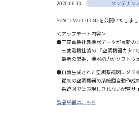
2020.06.30
メンテナン
SeACD Ver.1.0.140 を公開いたしま
＜アップデート内容＞
●三菱電機社製機器データが最新の
三菱電機社製の 「空調機器カタロ
最新の型番、機器能力がソフトウェ
●自動生成された空調系統図にメモ
従来の空調機器の系統図自動作成機
系統図では表現しきれない配管サイ
製品詳細はこちら