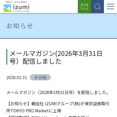
グ
お
検
ロ
問
索
い
ー
合
お知らせ
わ
バ
せ
ル
ホ
お
メー
ー
知
ルマ
ナ
メールマガジン(2026年3月31日
ム
ら
ガジ
号）配信しました
せ
ン
ビ
(2026
ゲ
年3月
2026.03.31
その他
31日
ー
号）
シ
配信
メールマガジン（2026年3月31日号）を配信しました。
しま
ョ
【お知らせ】親会社 IZUMIグループ(株)が東京証券取引
した
所TOKYO PRO Marketに上場
ン