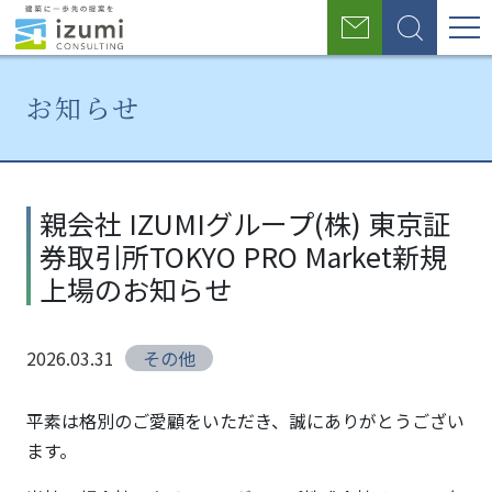
グ
お
検
ロ
問
索
い
ー
合
お知らせ
わ
バ
せ
ル
ホ
お
親会社
ー
知
IZUMI
ナ
親会社 IZUMIグループ(株) 東京証
ム
ら
グルー
券取引所TOKYO PRO Market新規
せ
プ(株)
ビ
東京証
上場のお知らせ
ゲ
券取引
所
ー
2026.03.31
その他
TOKYO
シ
PRO
Market
平素は格別のご愛顧をいただき、誠にありがとうござい
ョ
新規上
ます。
場のお
ン