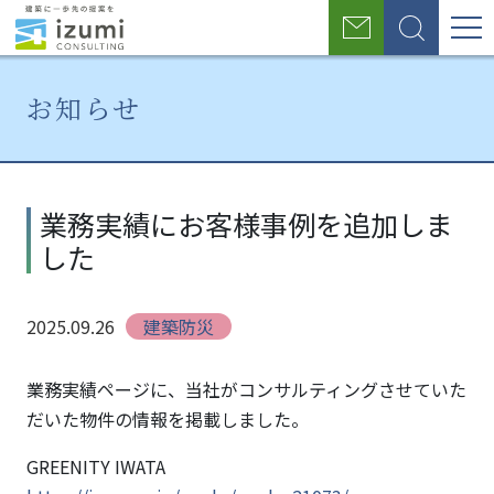
グ
お
検
ロ
問
索
い
ー
合
お知らせ
わ
バ
せ
ル
ホ
お
業
ー
知
務
ナ
業務実績にお客様事例を追加しま
ム
ら
実
した
せ
績
ビ
に
ゲ
お
2025.09.26
建築防災
客
ー
様
シ
事
業務実績ページに、当社がコンサルティングさせていた
例
だいた物件の情報を掲載しました。
ョ
を
GREENITY IWATA
追
ン