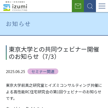
グ
お
検
ロ
問
索
い
ー
合
お知らせ
わ
バ
せ
ル
ホ
お
東京大
ー
知
学との
ナ
東京大学との共同ウェビナー開催
ム
ら
共同ウ
のお知らせ（7/3）
せ
ェビナ
ビ
ー開催
ゲ
のお知
2025.06.25
セミナー関連
らせ
ー
（7/3）
シ
東京大学前真之研究室とイズミコンサルティング共催に
よる高性能RC住宅研究会の第1回ウェビナーのお知らせ
ョ
です。
ン