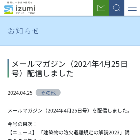
グ
お
検
ロ
問
索
い
ー
合
お知らせ
わ
バ
せ
ル
ホ
お
メール
ー
知
マガジ
ナ
メールマガジン（2024年4月25日
ム
ら
ン
号）配信しました
せ
（2024
ビ
年4月
ゲ
25日
2024.04.25
その他
号）配
ー
信しま
シ
した
メールマガジン（2024年4月25日号）を配信しました。
ョ
今号の目次：
【ニュース】 「建築物の防火避難規定の解説2023」講
ン