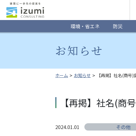
グ
ロ
ー
環境・省エネ
防災
バ
お知らせ
ル
ナ
ビ
ホーム
お知らせ
【再掲】社名(商号
ゲ
ー
【再掲】社名(商
シ
ョ
2024.01.01
その他
ン