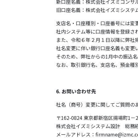
新口座名義：株式会社イズミコンサ
旧⼝座名義：株式会社イズミシステ
⽀店名・⼝座種別・⼝座番号には変
社内システム等に⼝座情報を登録さ
また、令和６年２月１日以降に弊社
社名変更に伴い銀行口座名義も変更
そのため、弊社からの1月中の振込
なお、取引銀行名、支店名、預金種
6. お問い合わせ先
社名（商号）変更に関してご質問の
〒162-0824 東京都新宿区揚場町1
株式会社イズミシステム設計 総務
メールアドレス：firmname@izmc.co