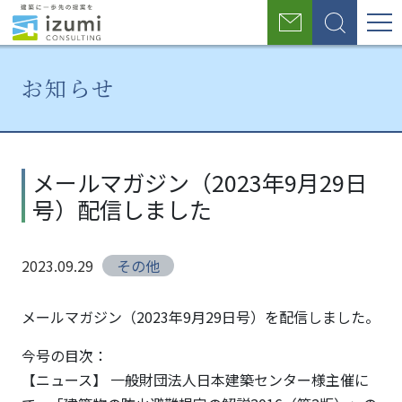
グ
お
検
ロ
問
索
い
ー
合
お知らせ
わ
バ
せ
ル
ホ
お
メール
ー
知
マガジ
ナ
メールマガジン（2023年9月29日
ム
ら
ン
号）配信しました
せ
（2023
ビ
年9月
ゲ
29日
2023.09.29
その他
号）配
ー
信しま
シ
した
メールマガジン（2023年9月29日号）を配信しました。
ョ
今号の目次：
【ニュース】 一般財団法人日本建築センター様主催に
ン