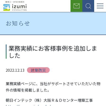
グ
お
検
ロ
問
索
い
ー
合
お知らせ
わ
バ
せ
ル
ホ
お
業
ー
知
務
ナ
業務実績にお客様事例を追加しま
ム
ら
実
した
せ
績
ビ
に
ゲ
お
2022.12.13
建築防災
客
ー
様
シ
事
業務実績ページに、当社がサポートさせていただいた物
例
件の情報を掲載しました。
ョ
を
朝日インテック（株）大阪Ｒ＆Ｄセンター増築工事
追
ン