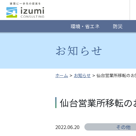
グ
ロ
ー
環境・省エネ
防災
バ
お知らせ
ル
ナ
ビ
ホーム
お知らせ
仙台営業所移転のお
ゲ
ー
仙台営業所移転の
シ
ョ
2022.06.20
その他
ン