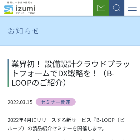
グ
お
検
ロ
問
索
い
ー
合
お知らせ
わ
バ
せ
ル
ホ
お
業界
ー
知
初！
ナ
業界初！ 設備設計クラウドプラッ
ム
ら
設備
トフォームでDX戦略を！（B-
せ
設計
ビ
クラ
LOOPのご紹介）
ゲ
ウド
プラ
ー
2022.03.15
セミナー関連
ット
シ
フォ
ーム
2022年4月にリリースする新サービス『B-LOOP（ビー
ョ
でDX
ループ）の製品紹介セミナーを開催します。
戦略
ン