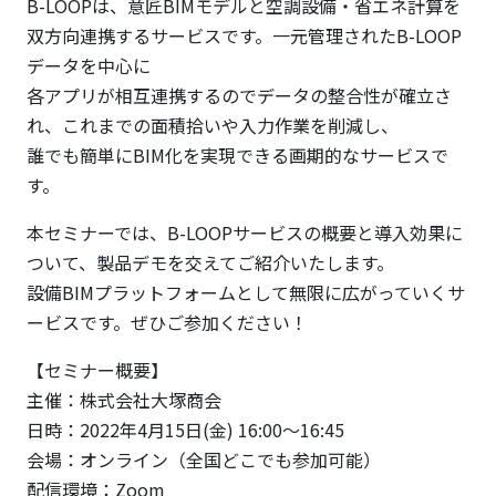
を！
B-LOOPは、意匠BIMモデルと空調設備・省エネ計算を
（B-
双方向連携するサービスです。一元管理されたB-LOOP
LOOP
データを中心に
のご
各アプリが相互連携するのでデータの整合性が確立さ
紹
れ、これまでの面積拾いや入力作業を削減し、
介）
誰でも簡単にBIM化を実現できる画期的なサービスで
す。
本セミナーでは、B-LOOPサービスの概要と導入効果に
ついて、製品デモを交えてご紹介いたします。
設備BIMプラットフォームとして無限に広がっていくサ
ービスです。ぜひご参加ください！
【セミナー概要】
主催：株式会社大塚商会
日時：2022年4月15日(金) 16:00～16:45
会場：オンライン（全国どこでも参加可能）
配信環境：Zoom