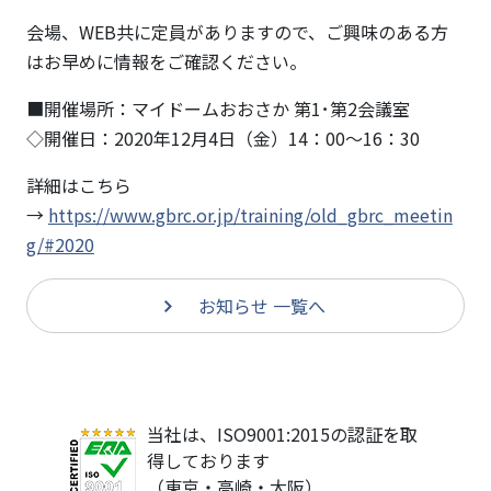
方と
基礎
会場、WEB共に定員がありますので、ご興味のある方
知識
はお早めに情報をご確認ください。
～
■開催場所：マイドームおおさか 第1･第2会議室
◇開催日：2020年12月4日（金）14：00～16：30
詳細はこちら
→
https://www.gbrc.or.jp/training/old_gbrc_meetin
g/#2020
お知らせ 一覧へ
当社は、ISO9001:2015の認証を取
得しております
（東京・高崎・大阪）