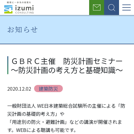
グ
お
検
ロ
問
索
い
ー
合
お知らせ
わ
バ
せ
ル
ホ
お
ＧＢ
ー
知
ＲＣ
ナ
ＧＢＲＣ主催 防災計画セミナー
ム
ら
主
～防災計画の考え方と基礎知識～
せ
催
ビ
防災
ゲ
計画
2020.12.02
建築防災
セミ
ー
ナー
シ
～防
一般財団法人 WE日本建築総合試験所の主催による「防
災計
災計画の基礎的考え方」や
ョ
画の
「用途別の防火・避難計画」などの講演が開催されま
考え
ン
す。WEBによる聴講も可能です。