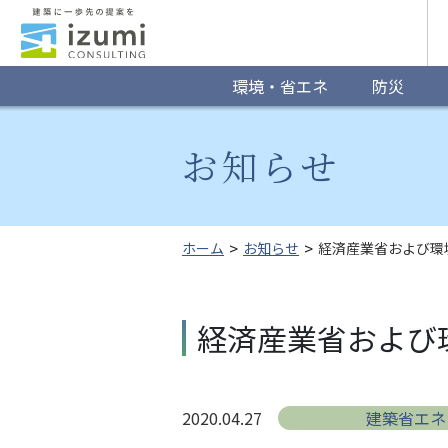
グ
ロ
ー
環境・省エネ
防災
バ
お知らせ
ル
ナ
ビ
ホーム
お知らせ
経済産業省および環
ゲ
ー
経済産業省および環
シ
ョ
2020.04.27
建築省エネ
ン