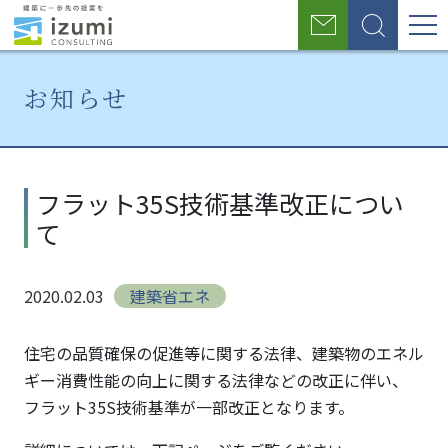
グ
お
検
ロ
問
索
い
ー
合
お知らせ
わ
バ
せ
ル
ホ
お
フ
ー
知
ラ
ナ
フラット35S技術基準改正につい
ム
ら
ッ
て
せ
ト
ビ
35S
ゲ
技
2020.02.03
建築省エネ
術
ー
基
シ
準
住宅の品質確保の促進等に関する法律、建築物のエネル
改
ギー消費性能の向上に関する法律などの改正に伴い、
ョ
正
フラット35S技術基準が一部改正となります。
に
ン