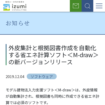
グ
お
検
ロ
問
索
い
ー
合
お知らせ
わ
バ
せ
ル
ホ
お
外皮
ー
知
集計
ナ
外皮集計と根拠図書作成を自動化
ム
ら
と根
する省エネ計算ソフト＜M-draw＞
せ
拠図
ビ
書作
の新バージョンリリース
ゲ
成を
自動
ー
2019.12.04
ソフトウェア
化す
シ
る省
エネ
モデル建物法入力支援ソフト＜M-draw＞は、外皮情報
ョ
計算
が自動集計され、根拠図書も同時に作成できる省エネ計
ソフ
ン
算では必須のソフトです。