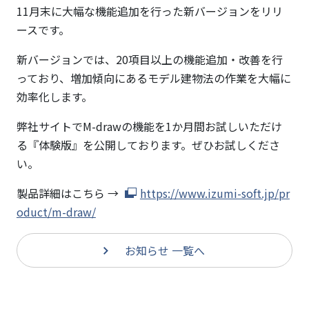
ト＜
11月末に大幅な機能追加を行った新バージョンをリリ
M-
ースです。
draw
＞の
新バージョンでは、20項目以上の機能追加・改善を行
新バ
っており、増加傾向にあるモデル建物法の作業を大幅に
ージ
効率化します。
ョン
リリ
弊社サイトでM-drawの機能を1か月間お試しいただけ
ース
る『体験版』を公開しております。ぜひお試しくださ
い。
製品詳細はこちら →
https://www.izumi-soft.jp/pr
oduct/m-draw/
お知らせ 一覧へ