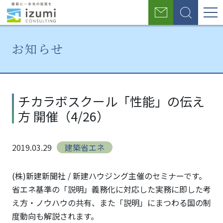
グ
お
検
ロ
問
索
い
ー
合
お知らせ
わ
バ
せ
ル
ホ
お
チカラボ
ー
知
スクール
ナ
チカラボスクール「性能」の伝え
ム
ら
「性能」
方 開催（4/26）
せ
の伝え方
ビ
開催
ゲ
（4/26）
2019.03.29
建築省エネ
ー
シ
(株)新建新聞社 / 新建ハウジング主催のセミナーです。
省エネ基準の「説明」義務化に対応した実務に即した考
ョ
え方・ノウハウの共有、また「説明」にまつわる国の制
ン
度動向も解説されます。