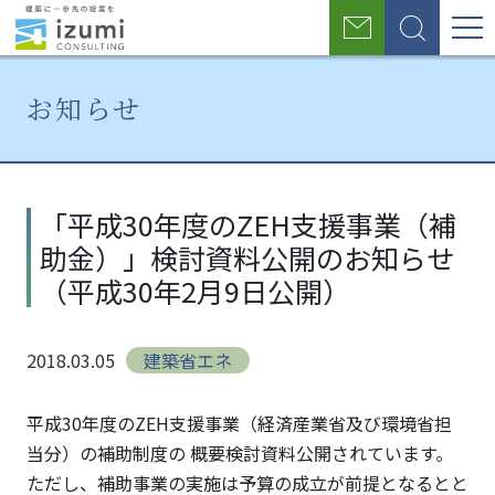
グ
お
検
ロ
問
索
い
ー
合
お知らせ
わ
バ
せ
ル
ホ
お
「平成
ー
知
30年
ナ
「平成30年度のZEH支援事業（補
ム
ら
度の
助金）」検討資料公開のお知らせ
せ
ZEH支
ビ
援事業
（平成30年2月9日公開）
ゲ
（補助
金）」
ー
2018.03.05
建築省エネ
検討資
シ
料公開
のお知
平成30年度のZEH支援事業（経済産業省及び環境省担
ョ
らせ
当分）の補助制度の 概要検討資料公開されています。
（平成
ン
ただし、補助事業の実施は予算の成立が前提となるとと