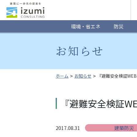
グ
ロ
ー
環境・省エネ
防災
バ
お知らせ
ル
ナ
ビ
ホーム
お知らせ
『避難安全検証WE
ゲ
ー
『避難安全検証W
シ
ョ
2017.08.31
建築防災
ン