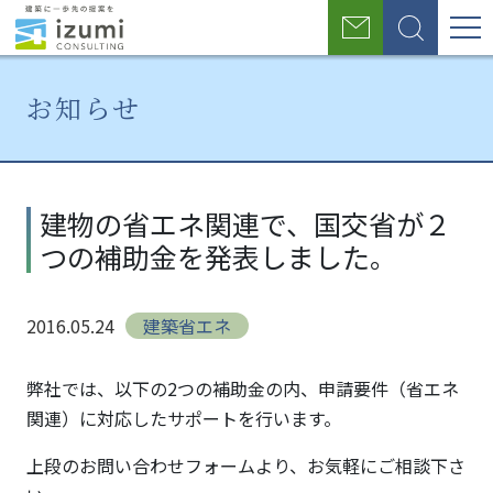
グ
お
検
ロ
問
索
い
ー
合
お知らせ
わ
バ
せ
ル
ホ
お
建物
ー
知
の省
ナ
建物の省エネ関連で、国交省が２
ム
ら
エネ
つの補助金を発表しました。
せ
関連
ビ
で、
ゲ
国交
2016.05.24
建築省エネ
省が
ー
２つ
シ
の補
弊社では、以下の2つの補助金の内、申請要件（省エネ
助金
関連）に対応したサポートを行います。
ョ
を発
上段のお問い合わせフォームより、お気軽にご相談下さ
表し
ン