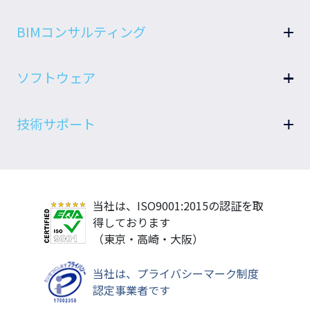
BIMコンサルティング
BIM戦略
ソフトウェア
BIM教育
設備BIMクラウドサービス B-LOOP
BIM推進
技術サポート
空調・換気機器選定 SeACD
Autodeskソリューション
サポート窓口
最大熱負荷計算 STABRO負荷計算
書籍（Revitマニュアル）
メンテナンス・アップデート
ダクト抵抗計算 STABROダクト抵抗
当社は、ISO9001:2015の認証を取
動作環境・認証方式
ソリューション開発
省エネ計算(標準入力法対応) A-repo
得しております
準拠する基準
省エネ計算(モデル建物法対応) M-draw
（東京・高崎・大阪）
プロテクト
Revitアドオン Revit MEP UIツール
当社は、プライバシーマーク制度
ダクトサイズ選定アプリ Duct-fit
認定事業者です
ソフトウェア・BIM関連セミナー