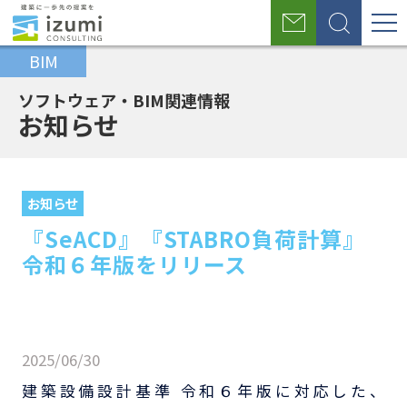
グ
お
検
ロ
問
索
BIM
い
ー
合
わ
ソフトウェア・BIM関連情報
バ
せ
お知らせ
ル
ホ
BIM
お知
『SeACD』『STABRO負荷計算』令
ナ
ー
事業
らせ
和６年版をリリース
お知らせ
ム
ビ
『SeACD』『STABRO負荷計算』
ゲ
令和６年版をリリース
ー
シ
ョ
2025/06/30
ン
建築設備設計基準 令和６年版に対応した、