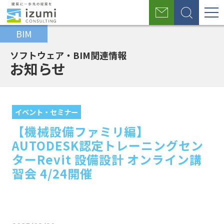
グ
お
検
ロ
問
索
BIM
い
ー
合
わ
ソフトウェア・BIM関連情報
バ
せ
お知らせ
ル
ホ
BIM
お
【機械設備ファミリ編】AUTODESK認定
ナ
ー
事
知
トレーニングセンターRevit 設備設計 オ
イベント・セミナー
ム
業
ら
ンライン講習会 4/24開催
ビ
【機械設備ファミリ編】
せ
ゲ
AUTODESK認定トレーニングセン
ー
ターRevit 設備設計 オンライン講
習会 4/24開催
シ
ョ
ン