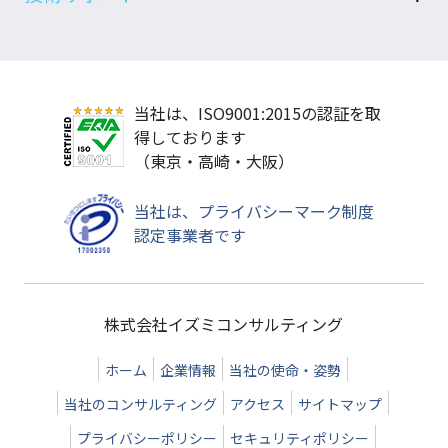
空調・換気機器選定 SeACD
Autodeskソリューション
サポート窓口
最大熱負荷計算 STABRO負荷計算
書籍（Revitマニュアル）
メンテナンス・アップデート
ダクト抵抗計算 STABROダクト抵抗
当社は、ISO9001:2015の認証を取
動作環境・認証方式
ソリューション開発
省エネ計算(標準入力法対応) A-repo
得しております
準拠する基準
省エネ計算(モデル建物法対応) M-draw
（東京・高崎・大阪）
プロテクト
Revitアドオン Revit MEP UIツール
当社は、プライバシーマーク制度
ダクトサイズ選定アプリ Duct-fit
認定事業者です
ソフトウェア・BIM関連セミナー
導入事例
価格・購入方法
株式会社イズミコンサルティング
体験版
ホーム
企業情報
当社の使命・姿勢
お知らせ
当社のコンサルティング
アクセス
サイトマップ
プライバシーポリシー
セキュリティポリシー