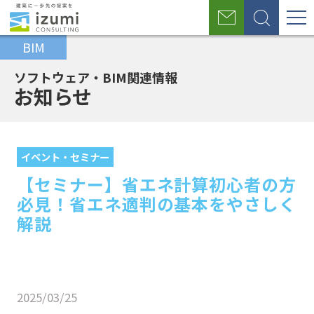
グ
お
検
ロ
問
索
BIM
い
ー
合
わ
ソフトウェア・BIM関連情報
バ
せ
お知らせ
ル
ホ
BIM
お
【セミナー】省エネ計算初心者の方必
ナ
ー
事
知
見！省エネ適判の基本をやさしく解説
イベント・セミナー
ム
業
ら
ビ
【セミナー】省エネ計算初心者の方
せ
ゲ
必見！省エネ適判の基本をやさしく
ー
解説
シ
ョ
2025/03/25
ン