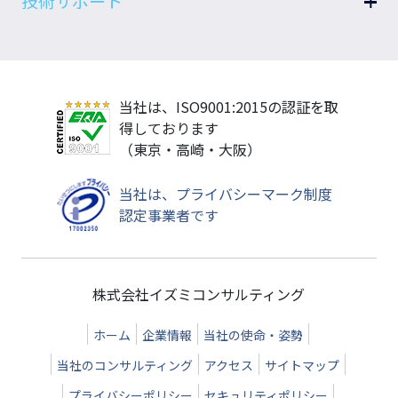
技術サポート
空調・換気機器選定 SeACD
Autodeskソリューション
サポート窓口
最大熱負荷計算 STABRO負荷計算
書籍（Revitマニュアル）
メンテナンス・アップデート
ダクト抵抗計算 STABROダクト抵抗
当社は、ISO9001:2015の認証を取
動作環境・認証方式
ソリューション開発
省エネ計算(標準入力法対応) A-repo
得しております
準拠する基準
省エネ計算(モデル建物法対応) M-draw
（東京・高崎・大阪）
プロテクト
Revitアドオン Revit MEP UIツール
当社は、プライバシーマーク制度
ダクトサイズ選定アプリ Duct-fit
認定事業者です
ソフトウェア・BIM関連セミナー
導入事例
価格・購入方法
株式会社イズミコンサルティング
体験版
ホーム
企業情報
当社の使命・姿勢
お知らせ
当社のコンサルティング
アクセス
サイトマップ
プライバシーポリシー
セキュリティポリシー